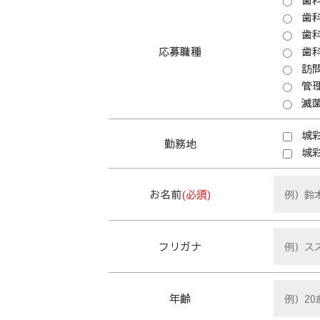
歯
歯
応募職種
歯
訪
管
滅
城
勤務地
城
お名前
(必須)
フリガナ
年齢